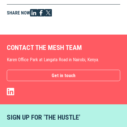
SHARE NOW
CONTACT THE MESH TEAM
Karen Office Park at Langata Road in Nairobi, Kenya.
Get in touch
SIGN UP FOR 'THE HUSTLE'